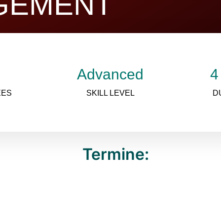
GEMENT
Advanced
4
EES
SKILL LEVEL
D
Termine: