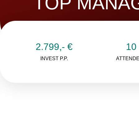
TOP MANA
2.799,- €
10
INVEST P.P.
ATTEND