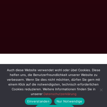
Auch diese Website verwendet wohl oder übel Cookies. Diese
Services Provided
helfen uns, die Benutzerfreundlichkeit unserer Website zu
verbessern. Wenn Sie dies nicht möchten, dürfen Sie gern mit
einem Klick auf die notwendigsten, technisch erforderlichen
Cookies reduzieren. Weitere Informationen finden Sie in
Individuelles Coaching
unserer
Datenschutzerklärung
Einverstanden
Nur Notwendige
Voll und ganz auf dich und dein persönliches Ziel